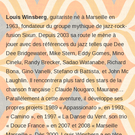
Louis Winsberg
, guitariste né à Marseille en
1963, fondateur du groupe mythique de jazz-rock-
fusion Sixun. Depuis 2003 sa route le mène à
jouer avec des références du jazz telles que Dee
Dee Bridgewater, Mike Stern, Eddy Gomes, Mino
Cinelu, Randy Brecker, Sadao Watanabe, Richard
Bona, Gino Vanelli, Stefano di Battista, et John Mc
Laughlin. Il rencontrera plus tard des stars de la
chanson française : Claude Nougaro, Maurane…
Parallèlement à cette aventure, il développe ses
propres projets :1989 « Appassionato », en 1993,
« Camino », en 1997 « La Danse du Vent, son trio
« Douce France » en 2007 et 2008 « Marseille
Marseille ». Dès 2000, Louis Winsberg a en tête