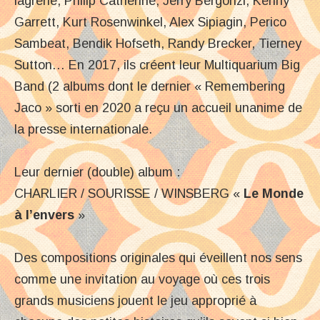
lagrène, Philip Catherine, Jerry Bergonzi, Kenny
Garrett, Kurt Rosenwinkel, Alex Sipiagin, Perico
Sambeat, Bendik Hofseth, Randy Brecker, Tierney
Sutton… En 2017, ils créent leur Multiquarium Big
Band (2 albums dont le dernier « Remembering
Jaco » sorti en 2020 a reçu un accueil unanime de
la presse internationale.
Leur dernier (double) album :
CHARLIER / SOURISSE / WINSBERG «
Le Monde
à l’envers
»
Des compositions originales qui éveillent nos sens
comme une invitation au voyage où ces trois
grands musiciens jouent le jeu approprié à