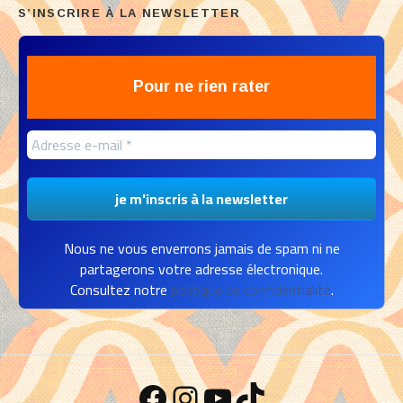
S’INSCRIRE À LA NEWSLETTER
Pour ne rien rater
Nous ne vous enverrons jamais de spam ni ne
partagerons votre adresse électronique.
Consultez notre
politique de confidentialité
.
Facebook
Instagram
YouTube
TikTok