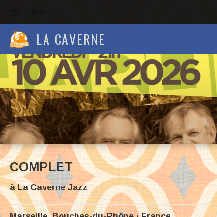
MENU
LA CAVERNE
COMPLET
à
La Caverne Jazz
Marseille
,
Bouches-du-Rhône
France