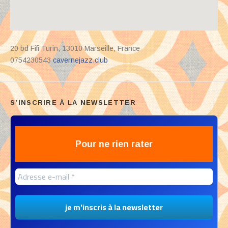
Address
20 bd Fifi Turin
,
13010
Marseille
,
France
0754230543
cavernejazz.club
S’INSCRIRE À LA NEWSLETTER
Pour ne rien rater