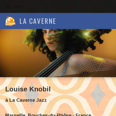
MENU
LA CAVERNE
Louise Knobil
à
La Caverne Jazz
Marseille
,
Bouches-du-Rhône
France