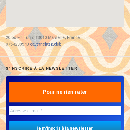
Address
20 bd Fifi Turin
,
13010
Marseille
,
France
0754230543
cavernejazz.club
S’INSCRIRE À LA NEWSLETTER
Pour ne rien rater